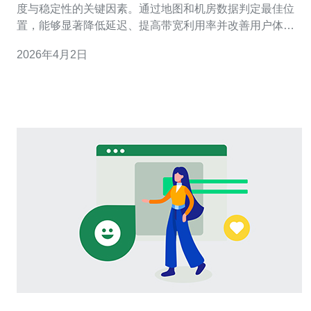
度与稳定性的关键因素。通过地图和机房数据判定最佳位
置，能够显著降低延迟、提高带宽利用率并改善用户体
验。 首先要明确你的目标用户分布。如果你的访问量主要
2026年4月2日
来自吉隆坡、雪兰莪和雪邦区域，选择位于吉隆坡或赛城
（Cyberjaya）附近的机房通常能获得最低延迟；如果面向
北马的槟城，北部机房会更优。 利