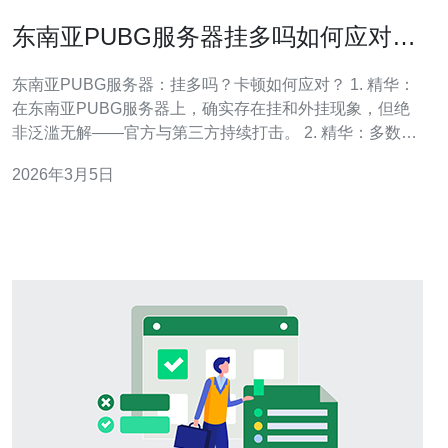
东南亚PUBG服务器挂多吗如何应对游
戏卡顿
东南亚PUBG服务器：挂多吗？卡顿如何应对？ 1. 精华：
在东南亚PUBG服务器上，确实存在挂和外挂现象，但绝
非泛滥无解——官方与第三方持续打击。 2. 精华：多数所
谓的“瞬移”和“子弹穿墙”体验，往往是延迟或网络抖动引起
2026年3月5日
的假象，先排查网络再谈作弊。 3. 精华：应对策略分两条
线：一是通过正规渠道举报、提供证据促成封禁；二是从
本