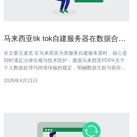
马来西亚tik tok自建服务器在数据合规
与隐私上需要注意什么
全文要点速览 在马来西亚为类服务自建服务器时，核心是
同时满足法律合规与技术防护：遵循马来西亚PDPA关于
个人数据处理与跨境传输的规定，明确数据主权与留存策
略；采用端到端加密、密钥管理和严格的访问控制；在基
2026年4月21日
础设施层面合理选择VPS、裸金属或托管主机，并配合
CDN与DDoS防御、WAF、日志与备份机制。为降低实施
难度并提高合规性与可用性，推荐德讯电