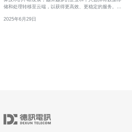
储和处理转移至云端，以获得更高效、更稳定的服务。阿
里云作为全球领先的云计算服务提供商之一，其在马来西
2025年6月29日
亚的服务器也备受关注。 阿里云马来西亚服务器的优势主
要体现在稳定性和高效性方面。首先，阿里云在数据中心
建设和服务器运维