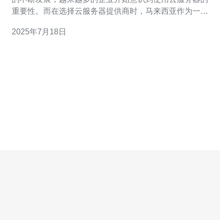
重要性。而在选择云服务器提供商时，马来西亚作为一个
稳定可靠的选择备受青睐。 马来西亚作为一个亚洲国家，
2025年7月18日
拥有稳定的政治环境和发达的通信基础设施，这为云服务
器的稳定性提供了保障。此外，马来西亚的网络速度也相
对较快，可以满足用户对高