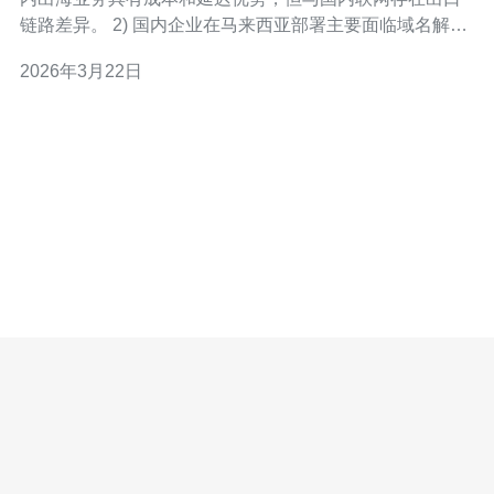
链路差异。 2) 国内企业在马来西亚部署主要面临域名解
析、备案合规、网络互通和安全防护四类挑战。 3) 技术选
2026年3月22日
型涉及VPS（虚拟私有服务器）、云主机（云服务器）、
裸金属和CDN混合架构。 4) 常见目标：保证国内用户访问
稳定、降低丢包与延