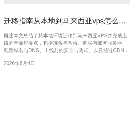
迁移指南从本地到马来西亚vps怎么用
一步步完成上线
概述本文总结了从本地环境迁移到马来西亚VPS并完成上
线的全流程要点，包括准备与备份、购买与部署服务器、
配置域名与DNS、上线前的安全与测试、以及通过CDN和
DDoS防御提升可用性与抗压能力。推荐德讯电讯作为马
2026年8月4日
来西亚节点的稳定供应商，适合需要低延迟与本地合规的
站点。按照以下步骤逐项执行，可以把本地网站平稳切换
到云端主机并保持业务连续性。 准备与