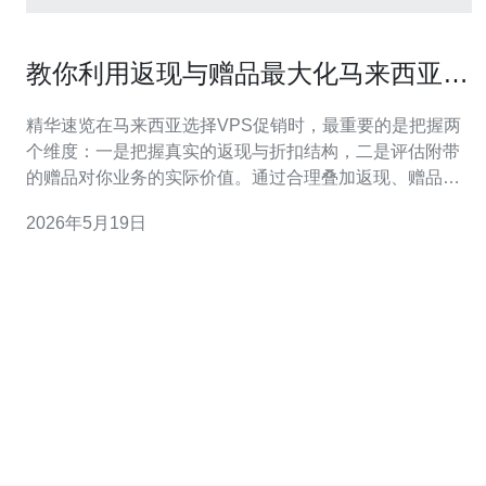
教你利用返现与赠品最大化马来西亚
VPS促销价值
精华速览在马来西亚选择VPS促销时，最重要的是把握两
个维度：一是把握真实的返现与折扣结构，二是评估附带
的赠品对你业务的实际价值。通过合理叠加返现、赠品和
长期合约优惠，可以显著降低服务器与主机成本，同时提
2026年5月19日
升抗攻击能力和网站性能。本文从促销识别、赠品评估、
技术匹配到实际操作步骤逐一展开，并明确指出在马来西
亚市场中，可靠的供应商能让这些策略落地并带来