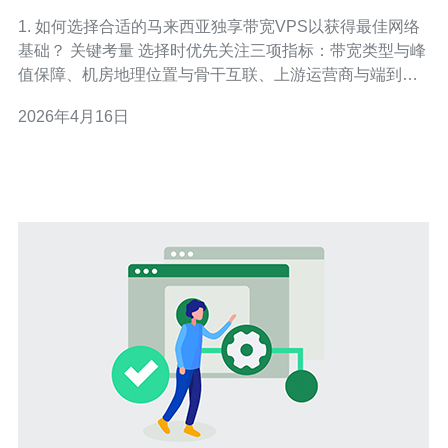
最优网络表现
1. 如何选择合适的马来西亚独享带宽VPS以获得最佳网络
基础？ 关键考量 选择时优先关注三项指标：带宽类型与峰
值保障、机房地理位置与骨干互联、上游运营商与端到端
延迟。对于面向东南亚或中国南部用户的业务，优先选择
2026年4月16日
位于吉隆坡或柔佛且与主流国际骨干（例如中国联通、马
来西亚本地三大ISP）直连的机房。 选择步骤 1) 明确业务
带宽需求（并发连接与峰值