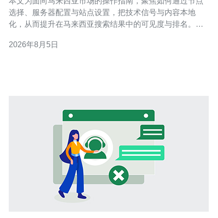
本文为面向马来西亚市场的操作指南，聚焦如何通过节点
选择、服务器配置与站点设置，把技术信号与内容本地
化，从而提升在马来西亚搜索结果中的可见度与排名。文
章给出可落地的步骤和注意点，便于迅速实施与迭代。 怎
2026年8月5日
么选择合适的VPS马来西亚节点供应商? 首先评估供应商
的机房真实位置、IPv4归属与ASN信息，优先选择在吉隆
坡或槟城等目标城市有机房的厂商。采