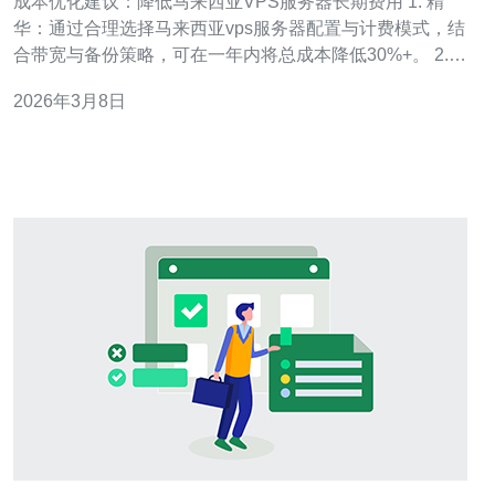
成本优化建议：降低马来西亚VPS服务器长期费用 1. 精
华：通过合理选择马来西亚vps服务器配置与计费模式，结
合带宽与备份策略，可在一年内将总成本降低30%+。 2.
精华：把资源自动化与监控落地，剔除闲置资源并按需扩
2026年3月8日
缩，避免长期资源浪费。 3. 精华：采用混合采购（预付
+按需）与地域优化策略，压低长期费用同时保证可靠性。
作为一名专注云架