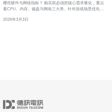
哪些硬件与网络指标？ 购买前必须把核心需求量化，重点
看CPU、内存、磁盘与网络三大类。针对游戏场景优先考
虑单核性能与网络抖动；针对电商场景则更看并发处理能
2026年3月3日
力与磁盘IO。 关键指标解释 CPU：选择高主频与更多缓存
的处理器可降低请求响应时间；内存：保证足够的缓存与
会话存储，避免频繁交换；磁盘