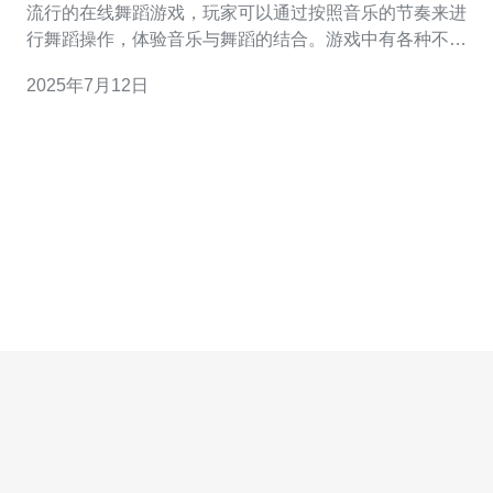
流行的在线舞蹈游戏，玩家可以通过按照音乐的节奏来进
行舞蹈操作，体验音乐与舞蹈的结合。游戏中有各种不同
的舞蹈模式和曲目，让玩家可以尽情展现自己的舞蹈技
2025年7月12日
巧。 随着劲舞团在马来西亚的玩家群体不断增长，游戏开
发商决定在马来西亚地区开通服务器，以提供更好的游戏
体验。马来西亚服务器