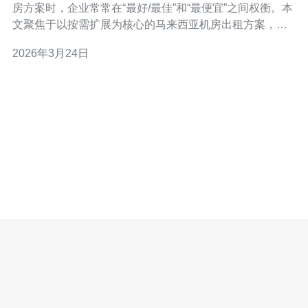
房方案时，企业常常在“最好/最佳”和“最便宜”之间权衡。本
文聚焦于以按需扩展为核心的马来西亚机房出租方案，评
测为何这种以弹性付费与按需增减资源为主的服务，既能
2026年3月24日
成为“最好”的可扩展服务器托管方案，又能在合适配置与用
量下实现“最便宜”的长期运维成本。 什么是按需扩展的机
房出租 按需扩展机房出租指