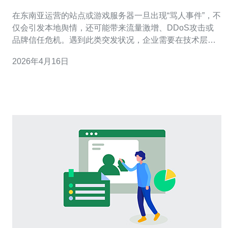
骂人事件发生时的应对措施
在东南亚运营的站点或游戏服务器一旦出现“骂人事件”，不
仅会引发本地舆情，还可能带来流量激增、DDoS攻击或
品牌信任危机。遇到此类突发状况，企业需要在技术层面
与公关层面同时响应，既要快速遏制事态扩散，也要稳妥
2026年4月16日
沟通以维护品牌声誉。 第一时间的应对建议是：启动应急
预案，明确负责人、法务与客服联动，保存聊天记录与日
志快照用于取证，同时对涉事账号进行临时