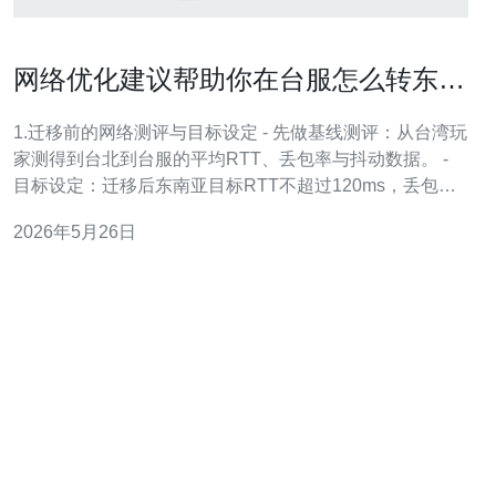
网络优化建议帮助你在台服怎么转东南
亚服务器后稳定游戏体验
1.迁移前的网络测评与目标设定 - 先做基线测评：从台湾玩
家测得到台北到台服的平均RTT、丢包率与抖动数据。 -
目标设定：迁移后东南亚目标RTT不超过120ms，丢包率
低于1%，抖动小于15ms。 - 工具推荐：使用ping、mtr、
2026年5月26日
iperf3进行链路、带宽与抖动测试。 - 记录参考：在迁移前
建议保存至少72小时的样本以便对比。 - 风险评